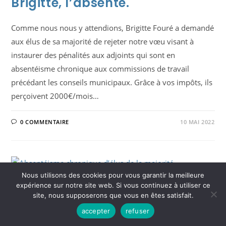
Brigitte, l’absente.
Comme nous nous y attendions, Brigitte Fouré a demandé
aux élus de sa majorité de rejeter notre vœu visant à
instaurer des pénalités aux adjoints qui sont en
absentéisme chronique aux commissions de travail
précédant les conseils municipaux. Grâce à vos impôts, ils
perçoivent 2000€/mois…
0 COMMENTAIRE
10 MAI 2022
Nous utilisons des cookies pour vous garantir la meilleure
POLITIQUE
/
TRIBUNES LIBRES DU JDA
expérience sur notre site web. Si vous continuez à utiliser ce
Absentéisme chronique d’élus
site, nous supposerons que vous en êtes satisfait.
de la majorité
accepter
refuser