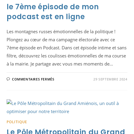
SANTÉ,
le 7ème épisode de mon
IL
S’AGIT
podcast est en ligne
ALORS
D’UNE
MANOEUVRE
D’ENTRE-
SOI
Les montagnes russes émotionnelles de la politique !
QUI
BAFOUE
Plongez au cœur de ma campagne électorale avec ce
LES
RÈGLES
7ème épisode en Podcast. Dans cet épisode intime et sans
DE
NOTRE
filtre, découvrez les coulisses émotionnelles de ma course
RÉPUBLIQUE
à la mairie. Je partage avec vous mes moments de…
SUR
COMMENTAIRES FERMÉS
29 SEPTEMBRE 2024
LE
7ÈME
ÉPISODE
DE
MON
PODCAST
EST
EN
LIGNE
POLITIQUE
Le Pôle Métropolitain du Grand