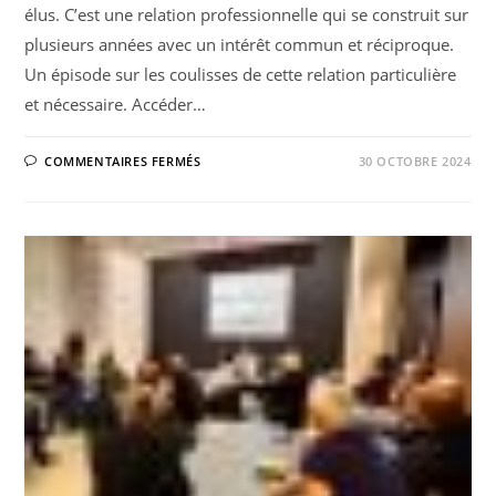
élus. C’est une relation professionnelle qui se construit sur
plusieurs années avec un intérêt commun et réciproque.
Un épisode sur les coulisses de cette relation particulière
et nécessaire. Accéder…
SUR
COMMENTAIRES FERMÉS
30 OCTOBRE 2024
PODCAST
:
L’ÉPISODE
9
EST
EN
LIGNE.
MES
RELATIONS
AVEC
LA
PRESSE
LOCALE.