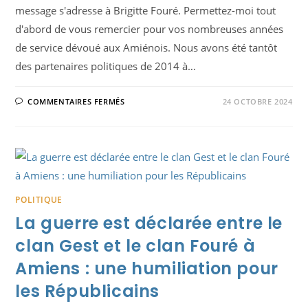
message s'adresse à Brigitte Fouré. Permettez-moi tout
d'abord de vous remercier pour vos nombreuses années
de service dévoué aux Amiénois. Nous avons été tantôt
des partenaires politiques de 2014 à…
SUR
COMMENTAIRES FERMÉS
24 OCTOBRE 2024
MA
PRISE
DE
PAROLE
SUITE
À
L’ÉLECTION
DU
NOUVEAU
MAIRE,
HUBERT
POLITIQUE
DE
JENLIS
La guerre est déclarée entre le
clan Gest et le clan Fouré à
Amiens : une humiliation pour
les Républicains