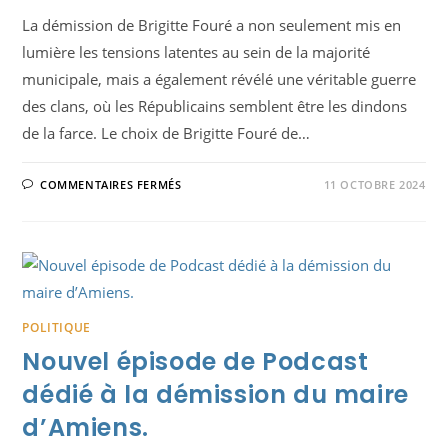
La démission de Brigitte Fouré a non seulement mis en
lumière les tensions latentes au sein de la majorité
municipale, mais a également révélé une véritable guerre
des clans, où les Républicains semblent être les dindons
de la farce. Le choix de Brigitte Fouré de…
SUR
COMMENTAIRES FERMÉS
11 OCTOBRE 2024
LA
GUERRE
EST
DÉCLARÉE
ENTRE
LE
CLAN
GEST
ET
LE
CLAN
POLITIQUE
FOURÉ
À
Nouvel épisode de Podcast
AMIENS
:
dédié à la démission du maire
UNE
HUMILIATION
POUR
d’Amiens.
LES
RÉPUBLICAINS