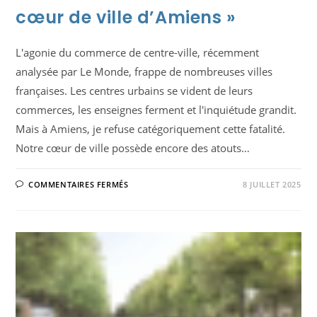
cœur de ville d’Amiens »
L'agonie du commerce de centre-ville, récemment
analysée par Le Monde, frappe de nombreuses villes
françaises. Les centres urbains se vident de leurs
commerces, les enseignes ferment et l'inquiétude grandit.
Mais à Amiens, je refuse catégoriquement cette fatalité.
Notre cœur de ville possède encore des atouts…
SUR
COMMENTAIRES FERMÉS
8 JUILLET 2025
URBANISME.
MON
GRAND
PROJET
2026-
2032
« RÉINVENTONS
LE
CŒUR
DE
VILLE
D’AMIENS »