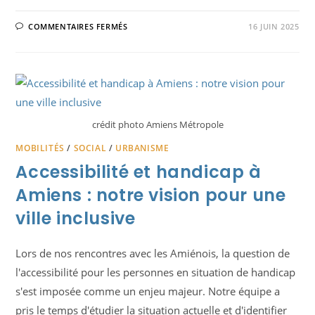
SUR
COMMENTAIRES FERMÉS
16 JUIN 2025
PARC
DE
LA
HOTOIE
:
L’IMPROVISATION
MUNICIPALE
COÛTE
CHER
AUX
crédit photo Amiens Métropole
AMIÉNOIS
MOBILITÉS
/
SOCIAL
/
URBANISME
Accessibilité et handicap à
Amiens : notre vision pour une
ville inclusive
Lors de nos rencontres avec les Amiénois, la question de
l'accessibilité pour les personnes en situation de handicap
s'est imposée comme un enjeu majeur. Notre équipe a
pris le temps d'étudier la situation actuelle et d'identifier