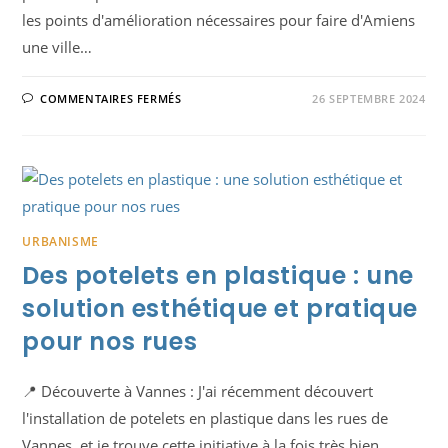
les points d'amélioration nécessaires pour faire d'Amiens
une ville…
SUR
COMMENTAIRES FERMÉS
26 SEPTEMBRE 2024
ACCESSIBILITÉ
ET
HANDICAP
À
AMIENS
: NOTRE
VISION POUR
UNE
VILLE
INCLUSIVE
URBANISME
Des potelets en plastique : une
solution esthétique et pratique
pour nos rues
📍 Découverte à Vannes : J'ai récemment découvert
l'installation de potelets en plastique dans les rues de
Vannes, et je trouve cette initiative à la fois très bien