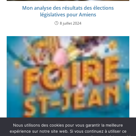
Mon analyse des résultats des élections
législatives pour Amiens
8 juillet 2024
La foire Saint-Jean d’Amiens n’a plus sa place dans
Nous utilisons des cookies pour vous garantir la meilleure
le parc de la Hotoie
expérience sur notre site web. Si vous continuez à utiliser ce