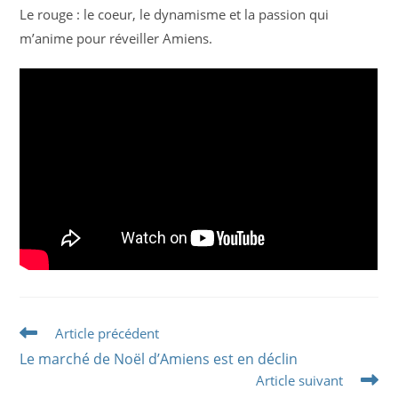
Le rouge : le coeur, le dynamisme et la passion qui
m’anime pour réveiller Amiens.
Read
Article précédent
more
Le marché de Noël d’Amiens est en déclin
articles
Article suivant