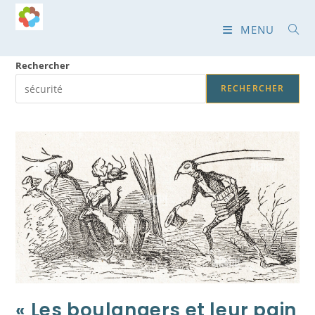
Skip
to
MENU
content
Rechercher
RECHERCHER
« Les boulangers et leur pain