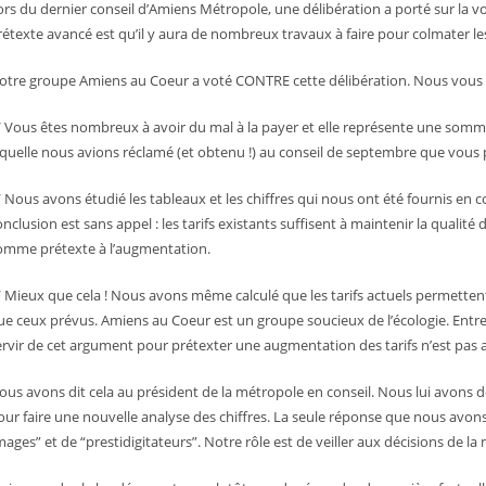
ors du dernier conseil d’Amiens Métropole, une délibération a porté sur la vo
rétexte avancé est qu’il y aura de nombreux travaux à faire pour colmater l
otre groupe Amiens au Coeur a voté CONTRE cette délibération. Nous vous
/ Vous êtes nombreux à avoir du mal à la payer et elle représente une somme
aquelle nous avions réclamé (et obtenu !) au conseil de septembre que vous 
/ Nous avons étudié les tableaux et les chiffres qui nous ont été fournis en
onclusion est sans appel : les tarifs existants suffisent à maintenir la qualité 
omme prétexte à l’augmentation.
/ Mieux que cela ! Nous avons même calculé que les tarifs actuels permette
ue ceux prévus. Amiens au Coeur est un groupe soucieux de l’écologie. Entrepr
ervir de cet argument pour prétexter une augmentation des tarifs n’est pas 
ous avons dit cela au président de la métropole en conseil. Nous lui avon
our faire une nouvelle analyse des chiffres. La seule réponse que nous avons
mages” et de “prestidigitateurs”. Notre rôle est de veiller aux décisions de la