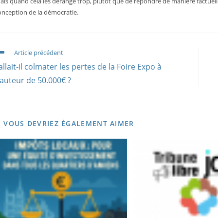
ais quand cela les dérange trop, plutôt que de répondre de manière factuelle et
onception de la démocratie.
ead
Article précédent
ore
allait-il colmater les pertes de la Foire Expo à
rticles
auteur de 50.000€ ?
VOUS DEVRIEZ ÉGALEMENT AIMER