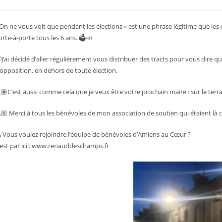
ubliée :
category:
 On ne vous voit que pendant les élections » est une phrase légitime que les
orte-à-porte tous les 6 ans. 🗳️📣
J’ai décidé d’aller régulièrement vous distribuer des tracts pour vous dire qu
’opposition, en dehors de toute élection.
🏽C’est aussi comme cela que je veux être votre prochain maire : sur le ter
🏼 Merci à tous les bénévoles de mon association de soutien qui étaient là 
 Vous voulez rejoindre l’équipe de bénévoles d’Amiens au Cœur ?
’est par ici : www.renauddeschamps.fr