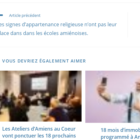
ead
Article précédent
ore
es signes d’appartenance religieuse n’ont pas leur
rticles
lace dans dans les écoles amiénoises.
VOUS DEVRIEZ ÉGALEMENT AIMER
Les Ateliers d’Amiens au Coeur
18 mois d’immob
vont ponctuer les 18 prochains
programmé à Am