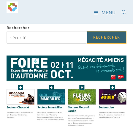
Skip
to
MENU
content
Rechercher
RECHERCHER