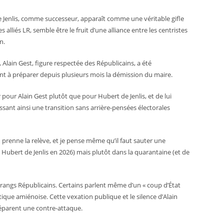
e Jenlis, comme successeur, apparaît comme une véritable gifle
alliés LR, semble être le fruit d’une alliance entre les centristes
n.
 Alain Gest, figure respectée des Républicains, a été
nt à préparer depuis plusieurs mois la démission du maire.
 pour Alain Gest plutôt que pour Hubert de Jenlis, et de lui
issant ainsi une transition sans arrière-pensées électorales
 prenne la relève, et je pense même qu’il faut sauter une
Hubert de Jenlis en 2026) mais plutôt dans la quarantaine (et de
angs Républicains. Certains parlent même d’un « coup d’État
tique amiénoise. Cette vexation publique et le silence d’Alain
réparent une contre-attaque.