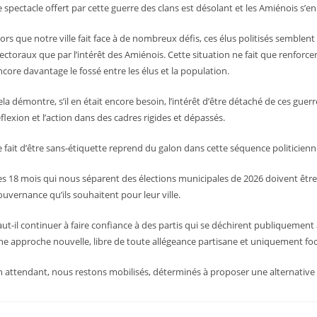
e spectacle offert par cette guerre des clans est désolant et les Amiénois s’en
lors que notre ville fait face à de nombreux défis, ces élus politisés semblent
lectoraux que par l’intérêt des Amiénois. Cette situation ne fait que renforcer
ncore davantage le fossé entre les élus et la population.
ela démontre, s’il en était encore besoin, l’intérêt d’être détaché de ces guer
éflexion et l’action dans des cadres rigides et dépassés.
e fait d’être sans-étiquette reprend du galon dans cette séquence politicienn
es 18 mois qui nous séparent des élections municipales de 2026 doivent être l
ouvernance qu’ils souhaitent pour leur ville.
aut-il continuer à faire confiance à des partis qui se déchirent publiquement 
ne approche nouvelle, libre de toute allégeance partisane et uniquement foca
n attendant, nous restons mobilisés, déterminés à proposer une alternativ