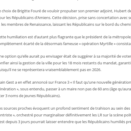
e choix de Brigitte Fouré de vouloir propulser son premier adjoint, Hubert d
our les Républicains d’Amiens. Cette décision, prise sans concertation avec ses 
t les membres de Renaissance, laissant les Républicains sur le bord du chemi
ette humiliation est d’autant plus flagrante que le président de la métropole,
omplètement écarté de la désormais fameuse « opération Myrtille » consista
ne option qu’elle aurait pu envisager était de suggérer à sa majorité de voter
onfier ainsi la gestion de la ville pour les 18 mois restants du mandat, garant
uisqu’il ne se représentera vraisemblablement pas en 2026.
lain Gest a en effet annoncé sur France 3 « Il faut qu’une nouvelle génération
énération », sous entendu, passer à un maire non pas de 60 ans (âge qu’aura 
iter 3 noms de jeunes Républicains).
es sources proches évoquent un profond sentiment de trahison au sein des r
entriste », orchestré pour marginaliser définitivement les LR sur la scène poli
est depuis 3 jours pourrait laisser entendre que les Républicains humiliés p