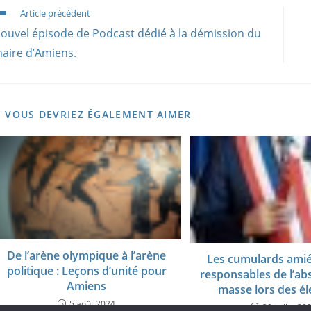
ead
Article précédent
ore
ouvel épisode de Podcast dédié à la démission du
rticles
aire d’Amiens.
VOUS DEVRIEZ ÉGALEMENT AIMER
De l’arène olympique à l’arène
Les cumulards amié
politique : Leçons d’unité pour
responsables de l’ab
Amiens
masse lors des él
5 août 2024
29 juillet 20