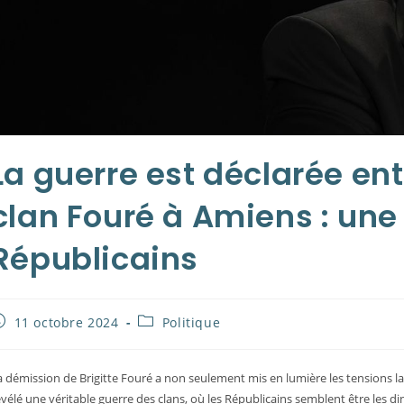
La guerre est déclarée entr
clan Fouré à Amiens : une
Républicains
ublication
Post
11 octobre 2024
Politique
ubliée :
category:
a démission de Brigitte Fouré a non seulement mis en lumière les tensions la
évélé une véritable guerre des clans, où les Républicains semblent être les di