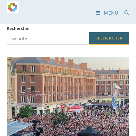
Skip
to
MENU
content
Rechercher
RECHERCHER