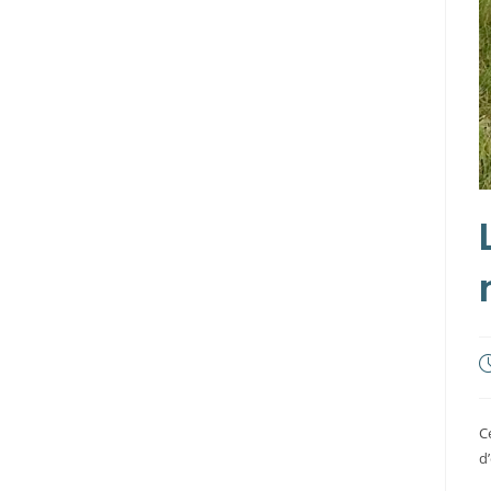
P
p
C
d