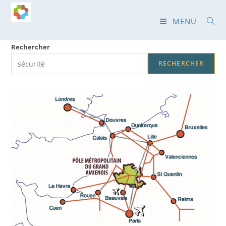
Skip
to
MENU
content
Rechercher
RECHERCHER