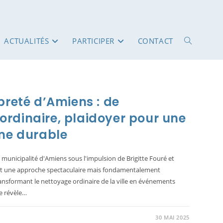
ACTUALITÉS
PARTICIPER
CONTACT
TOGGLE
WEBSITE
preté d’Amiens : de
l’ordinaire, plaidoyer pour une
SEARCH
nne durable
 municipalité d'Amiens sous l'impulsion de Brigitte Fouré et
rent une approche spectaculaire mais fondamentalement
ransformant le nettoyage ordinaire de la ville en événements
ue révèle…
30 MAI 2025