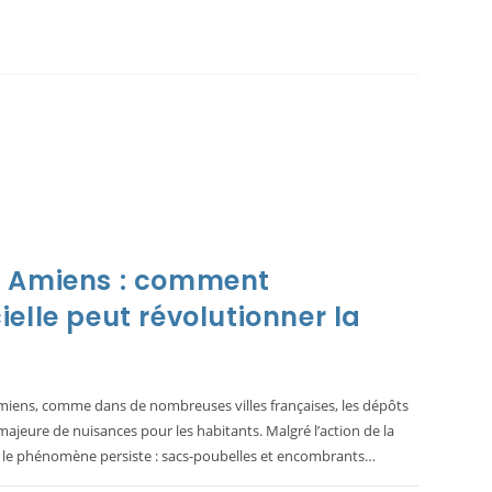
S
INAIRE
,
NE
à Amiens : comment
icielle peut révolutionner la
 Amiens, comme dans de nombreuses villes françaises, les dépôts
jeure de nuisances pour les habitants. Malgré l’action de la
, le phénomène persiste : sacs-poubelles et encombrants…