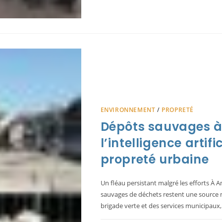
LES
OPÉRATION
PROPRETÉ
D’AMIENS
:
DE
L’EXTRAORD
À
L’ORDINAIRE
PLAIDOYER
POUR
UNE
PROPRETÉ
QUOTIDIEN
DURABLE
ENVIRONNEMENT
/
PROPRETÉ
Dépôts sauvages 
l’intelligence artif
propreté urbaine
Un fléau persistant malgré les efforts À
sauvages de déchets restent une source ma
brigade verte et des services municipaux