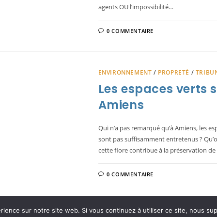
agents OU l’impossibilité…
0 COMMENTAIRE
ENVIRONNEMENT
/
PROPRETÉ
/
TRIBUN
Les espaces verts 
Amiens
Qui n’a pas remarqué qu’à Amiens, les espac
sont pas suffisamment entretenus ? Qu’on 
cette flore contribue à la préservation de
0 COMMENTAIRE
rience sur notre site web. Si vous continuez à utiliser ce site, nous su