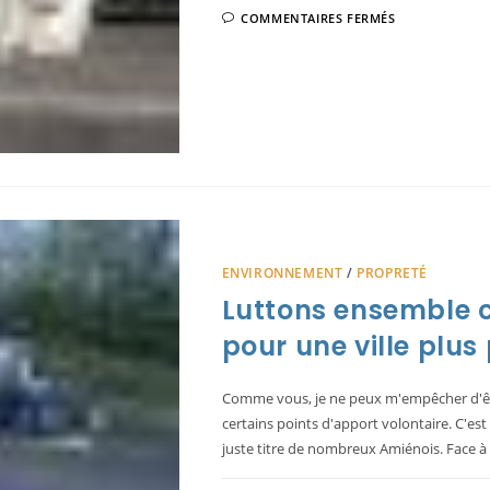
SUR
COMMENTAIRES FERMÉS
DÉPÔTS
SAUVAGES
À
AMIENS
:
COMMENT
L’INTELLIG
ARTIFICIELL
PEUT
RÉVOLUTIO
LA
PROPRETÉ
URBAINE
ENVIRONNEMENT
/
PROPRETÉ
Luttons ensemble 
pour une ville plus
Comme vous, je ne peux m'empêcher d'êtr
certains points d'apport volontaire. C'est
juste titre de nombreux Amiénois. Face à