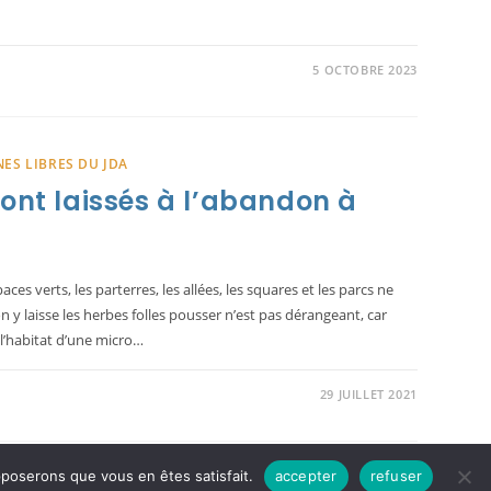
5 OCTOBRE 2023
ES LIBRES DU JDA
sont laissés à l’abandon à
es verts, les parterres, les allées, les squares et les parcs ne
y laisse les herbes folles pousser n’est pas dérangeant, car
 l’habitat d’une micro…
29 JUILLET 2021
pposerons que vous en êtes satisfait.
accepter
refuser